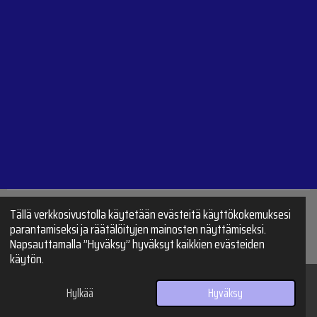
Tällä verkkosivustolla käytetään evästeitä käyttökokemuksesi
J
J
parantamiseksi ja räätälöityjen mainosten näyttämiseksi.
a
a
© 2024 - 2026 Satasuksi Suksihuolto
Napsauttamalla ”Hyväksy” hyväksyt kaikkien evästeiden
a
a
käytön.
Hylkää
Hyväksy
Puhelin
Kartta
Instagram
WhatsApp