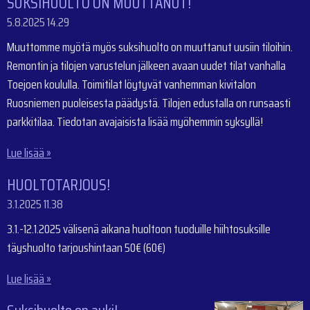
SUKSIHUOLTO ON MUUTTANUT!
5.8.2025
14.29
Muuttomme myötä myös suksihuolto on muuttanut uusiin tiloihin.
Remontin ja tilojen varustelun jälkeen avaan uudet tilat vanhalla
Toejoen koululla. Toimitilat löytyvät vanhemman kivitalon
Ruosniemen puoleisesta päädystä. Tilojen edustalla on runsaasti
parkkitilaa. Tiedotan avajaisista lisää myöhemmin syksyllä!
Lue lisää »
HUOLTOTARJOUS!
3.1.2025
11.38
3.1.-12.1.2025 välisenä aikana huoltoon tuoduille hiihtosuksille
täyshuolto tarjoushintaan 50€ (60€)
Lue lisää »