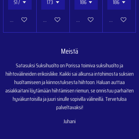
Katso lisätiedot
Katso lisätiedot
Katso lisätiedot
Katso lisätiedo
Meistä
Satasuksi Suksihuolto on Porissa toimiva suksihuolto ja
hiihtovälineiden erikoisliike. Kaikki sai alkunsa intohimosta suksien
huoltamiseen ja kiinnostuksesta hiihtoon. Haluan auttaa
asiakkaitani löytämään hiihtämisen riemun, se onnistuu parhaiten
hyväkuntoisilla ja juuri sinulle sopivilla välineillä. Tervetuloa
palveltavaksi!
Juhani