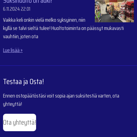
Suksihuolto on auki!
6.11.2024
22.01
Vaikka keli onkin vielä melko syksyinen, niin
kyllä se talvi sieltä tulee! Huoltotoiminta on päässyt mukavasti
vauhtiin, joten ota
Lue lisää »
Testaa ja Osta!
Ennen ostopäätöstäsi voit sopia ajan suksitestiä varten, ota
yhteyttä!
Ota yhteyttä!