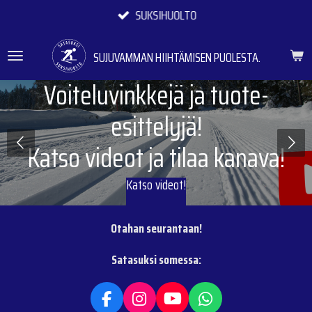
SUKSIHUOLTO
Siirry
pääsisältöön
SUJUVAMMAN HIIHTÄMISEN PUOLESTA.
Voiteluvinkkejä ja tuote-
esittelyjä!
Katso videot ja tilaa kanava!
Katso videot!
Otahan seurantaan!
Satasuksi somessa:
F
I
Y
W