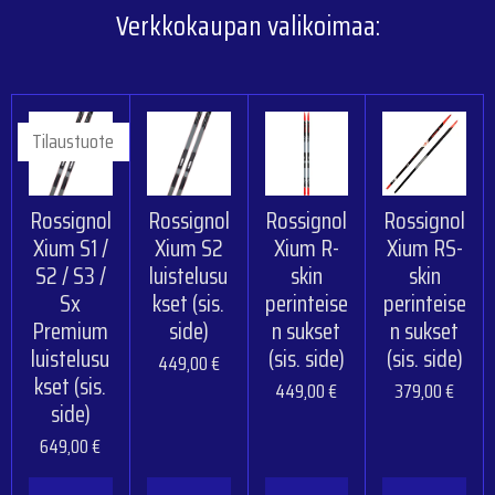
Verkkokaupan valikoimaa:
Tilaustuote
Rossignol
Rossignol
Rossignol
Rossignol
Xium S1 /
Xium S2
Xium R-
Xium RS-
S2 / S3 /
luistelusu
skin
skin
Sx
kset (sis.
perinteise
perinteise
Premium
side)
n sukset
n sukset
luistelusu
(sis. side)
(sis. side)
449,00 €
kset (sis.
449,00 €
379,00 €
side)
649,00 €