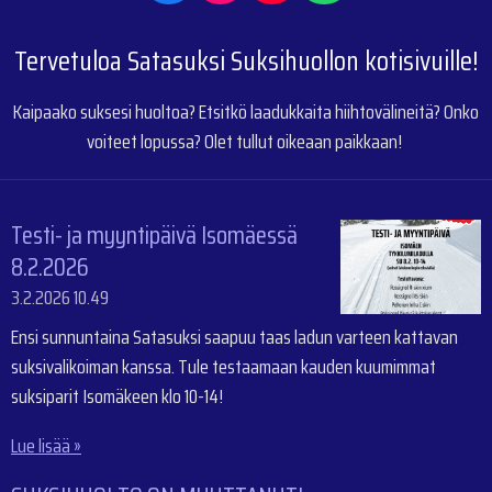
a
n
o
h
c
s
u
a
Tervetuloa Satasuksi Suksihuollon kotisivuille!
e
t
T
t
b
a
u
s
o
g
b
A
Kaipaako suksesi huoltoa? Etsitkö laadukkaita hiihtovälineitä? Onko
o
r
e
p
voiteet lopussa? Olet tullut oikeaan paikkaan!
k
a
p
m
Testi- ja myyntipäivä Isomäessä
8.2.2026
3.2.2026
10.49
Ensi sunnuntaina Satasuksi saapuu taas ladun varteen kattavan
suksivalikoiman kanssa. Tule testaamaan kauden kuumimmat
suksiparit Isomäkeen klo 10-14!
Lue lisää »