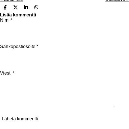
J
J
J
J
a
a
a
a
Lisää kommentti
a
a
a
a
Nimi *
Sähköpostiosoite *
Viesti *
Lähetä kommentti