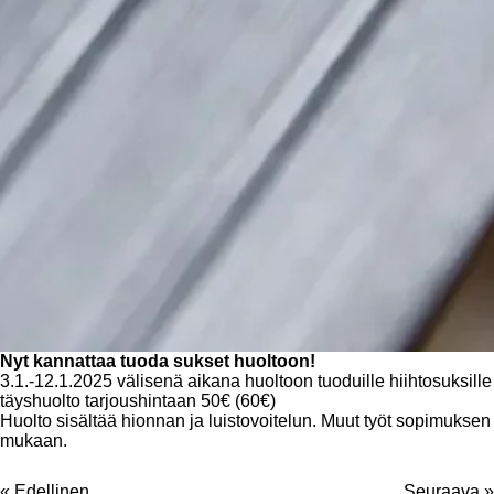
Nyt kannattaa tuoda sukset huoltoon!
3.1.-12.1.2025 välisenä aikana huoltoon tuoduille hiihtosuksille
täyshuolto tarjoushintaan 50€ (60€)
Huolto sisältää hionnan ja luistovoitelun. Muut työt sopimuksen
mukaan.
«
Edellinen
Seuraava
»