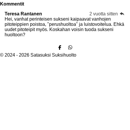
Kommentit
Teresa Rantanen
2 vuotta sitten
Hei, vanhat perinteisen sukseni kaipaavat vanhojen
pitoteippien poistoa, "perushuoltoa" ja luistovoitelua. Ehkä
uudet pitoteipit myös. Koskahan voisin tuoda sukseni
huoltoon?
J
J
a
a
© 2024 - 2026 Satasuksi Suksihuolto
a
a