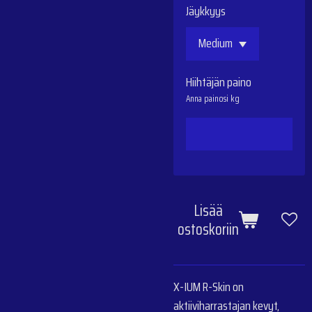
Jäykkyys
Hiihtäjän paino
Anna painosi kg
Lisää
ostoskoriin
X-IUM R-Skin on
aktiiviharrastajan kevyt,