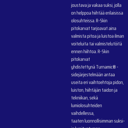
joustava ja vakaa suksi, jolla
on helppoa hiihtää erilaisissa
olosuhteissa. R-Skin
pitokarvat tarjoavat aina
valmista pitoa ja luistoa ilman
voiteluita tai valmistelutöitä
ennen hiihtoa. R-Skin
pitokarvat
yhdistettynä
Turnamic® -
sidejärjestelmään antaa
useita eri vaihtoehtoja pidon,
luiston, hiihtäjän taidon ja
tekniikan, sekä
lumiolosuhteiden
vaihdellessa,
taaten luonnollisimman suksi-