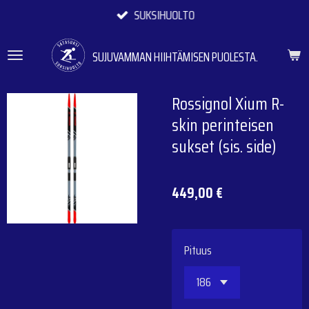
SUKSIHUOLTO
Siirry
pääsisältöön
SUJUVAMMAN HIIHTÄMISEN PUOLESTA.
Rossignol Xium R-
skin perinteisen
sukset (sis. side)
449,00 €
Pituus